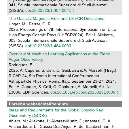
041, Scuola Internazionale Superiore di Studi Avanzati
(SISSA).
doi:10.22323/1.484.0041
The Galactic Magnetic Field and UHECR Deflections
Unger, M.; Farrar, G. R.
2025. Proceedings of 7th International Symposium on Ultra
High Energy Cosmic Rays (UHECR2024). Ed.: I. Allekotte,
003, Scuola Internazionale Superiore di Studi Avanzati
(SISSA).
doi:10.22323/1.484.0003
Overview of Machine Learning Applications at the Pierre
Auger Observatory
Rodriguez, E.
2025. A. Capone, S. Celli, C. Gasbarra & A. Morselli (Hrsg.),
RICAP-24, 9th Roma International Conference on
Astroparticle Physics, Roma, Italy, September 23-27, 2024.
Ed.: A. Capone, S. Celli, C. Gasbarra, A. Morselli, Art.-Nr.:
13006, EDP Sciences.
doi:10.1051/epjconf/202531913006
Forschungsberichte/Preprints
Ideas and Requirements for the Global Cosmic-Ray
Observatory (GCOS)
Ahlers, M.; Allekotte, I.; Alvarez-Muniz, J.; Anastasi, G. A.;
Anchordoqui, L.; Cassia Dos Anjos, R. de; Balakrishnan, H.