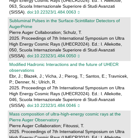
High Energy Cosmic Rays (UHECR2024). Ed.: I. Allekotte,
063, Scuola Internazionale Superiore di Studi Avanzati
(SISSA).
doi:10.22323/1.484.0063
Subluminal Pulses in the Surface-Scintillator Detectors of
AugerPrime
Pierre Auger Collaboration; Schulz, T.
2025. Proceedings of 7th International Symposium on Ultra
High Energy Cosmic Rays (UHECR2024). Ed.: I. Allekotte,
050, Scuola Internazionale Superiore di Studi Avanzati
(SISSA).
doi:10.22323/1.484.0050
Modified Hadronic Interactions and the future of UHECR
observations
Ebr, J.; Blazek, J.; Vícha, J.; Pierog, T.; Santos, E.; Travnicek,
P.; Denner, N.; Ulrich, R.
2025. Proceedings of 7th International Symposium on Ultra
High Energy Cosmic Rays (UHECR2024). Ed.: I. Allekotte,
046, Scuola Internazionale Superiore di Studi Avanzati
(SISSA).
doi:10.22323/1.484.0046
Mass composition of ultra-high-energy cosmic rays at the
Pierre Auger Observatory
Pierre Auger Collaboration; Fitoussi, T.
2025. Proceedings of 7th International Symposium on Ultra
High Energy Cosmic Rays (UHECR2024). Ed.: I. Allekotte,