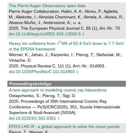
The Pierre Auger Observatory open data
Pierre Auger Collaboration; Halim, A. A.; Abreu, P.; Aglietta,
M.; Allekotte, I.; Almeida Cheminant, K.; Almela, A.; Aloisio, R.;
Alvarez-Muñiz, J.; Ambrosone, A.; u. a.
2025. The European Physical Journal C, 85 (1), Art.-Nr.: 70.
doi:10.1140/epjc/s10052-024-13560-5
Heavy ion collisions from √
NN of 62.4 GeV down to 7.7 GeV
in the EPOS4 framework
Werner, K.; Jahan, J.; Karpenko, I.; Pierog, T.; Stefaniak, M.;
Vintache, D.
2025. Physical Review C, 111 (1), Arrt.-Nr.: 014903.
doi:10.1103/PhysRevC.111.014903
Proceedingsbeiträge
A new approach to modeling cosmic ray interactions
Ostapchenko, S.; Pierog, T.; Sigl, G.
2025. Proceedings of 39th International Cosmic Ray
Conference — PoS(ICRC2025), 351, Scuola Internazionale
Superiore di Studi Avanzati (SISSA).
doi:10.22323/1.501.0351
EPOS LHC-R : a global approach to solve the muon puzzle
Pierog, T.; Werner, K.