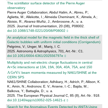
The scintillator surface detector of the Pierre Auger
observatory
Pierre Auger Collaboration; Abdul Halim, A.; Abreu, P.;
Aglietta, M.; Allekotte, I.; Almeida Cheminant, K.; Almela, A.;
Aloisio, R.; Alvarez-Muñiz, J.; Ambrosone, A.; u. a.
2025. Journal of Instrumentation, 20 (08), P08002.
doi:10.1088/1748-0221/20/08/P08002
An analytical model for the magnetic field in the thick shell of
Galactic bubbles with uniform initial conditions (Corrigendum)
Pelgrims, V.; Unger, M.; Mariş, I. C.
2025. Astronomy & Astrophysics, 701, Art.-Nr.: C1.
doi:10.1051/0004-6361/202556797e
Multiplicity and net-electric charge fluctuations in central
Ar+Sc interactions at 13A, 19A, 30A, 40A, 75A, and 150
beam momenta measured by NA61/SHINE at the
CERN SPS
NA61/SHINE Collaboration; Adhikary, H.; Adrich, P.; Allison, K.
K.; Amin, N.; Andronov, E. V.; Arsene, I.-C.; Bajda, M.;
Balkova, Y.; Battaglia, D.; u. a.
2025. The European Physical Journal C, 85 (8), Art.-Nr.: 918.
doi:10.1140/epjc/s10052-025-14621-z
Search for the Anomalous Events Detected by ANITA Using