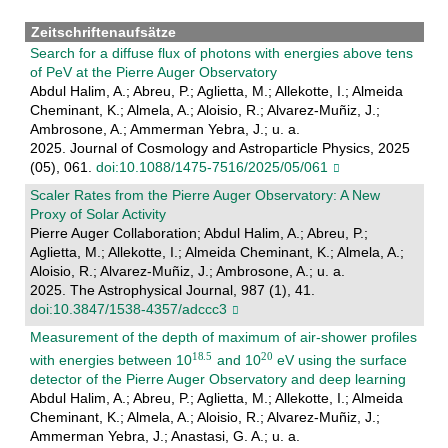
Zeitschriftenaufsätze
Search for a diffuse flux of photons with energies above tens
of PeV at the Pierre Auger Observatory
Abdul Halim, A.; Abreu, P.; Aglietta, M.; Allekotte, I.; Almeida
Cheminant, K.; Almela, A.; Aloisio, R.; Alvarez-Muñiz, J.;
Ambrosone, A.; Ammerman Yebra, J.; u. a.
2025. Journal of Cosmology and Astroparticle Physics, 2025
(05), 061.
doi:10.1088/1475-7516/2025/05/061
Scaler Rates from the Pierre Auger Observatory: A New
Proxy of Solar Activity
Pierre Auger Collaboration; Abdul Halim, A.; Abreu, P.;
Aglietta, M.; Allekotte, I.; Almeida Cheminant, K.; Almela, A.;
Aloisio, R.; Alvarez-Muñiz, J.; Ambrosone, A.; u. a.
2025. The Astrophysical Journal, 987 (1), 41.
doi:10.3847/1538-4357/adccc3
Measurement of the depth of maximum of air-shower profiles
with energies between 10
and 10
eV using the surface
detector of the Pierre Auger Observatory and deep learning
Abdul Halim, A.; Abreu, P.; Aglietta, M.; Allekotte, I.; Almeida
Cheminant, K.; Almela, A.; Aloisio, R.; Alvarez-Muñiz, J.;
Ammerman Yebra, J.; Anastasi, G. A.; u. a.