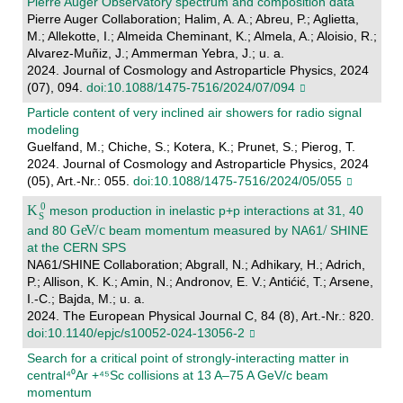
Pierre Auger Observatory spectrum and composition data
Pierre Auger Collaboration; Halim, A. A.; Abreu, P.; Aglietta,
M.; Allekotte, I.; Almeida Cheminant, K.; Almela, A.; Aloisio, R.;
Alvarez-Muñiz, J.; Ammerman Yebra, J.; u. a.
2024. Journal of Cosmology and Astroparticle Physics, 2024
(07), 094.
doi:10.1088/1475-7516/2024/07/094
Particle content of very inclined air showers for radio signal
modeling
Guelfand, M.; Chiche, S.; Kotera, K.; Prunet, S.; Pierog, T.
2024. Journal of Cosmology and Astroparticle Physics, 2024
(05), Art.-Nr.: 055.
doi:10.1088/1475-7516/2024/05/055
meson production in inelastic p+p interactions at 31, 40
and 80
beam momentum measured by NA61
SHINE
at the CERN SPS
NA61/SHINE Collaboration; Abgrall, N.; Adhikary, H.; Adrich,
P.; Allison, K. K.; Amin, N.; Andronov, E. V.; Antićić, T.; Arsene,
I.-C.; Bajda, M.; u. a.
2024. The European Physical Journal C, 84 (8), Art.-Nr.: 820.
doi:10.1140/epjc/s10052-024-13056-2
Search for a critical point of strongly-interacting matter in
central⁴⁰Ar +⁴⁵Sc collisions at 13 A–75 A GeV/c beam
momentum