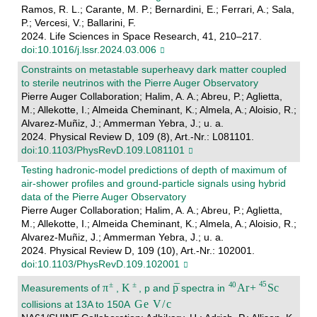
Ramos, R. L.; Carante, M. P.; Bernardini, E.; Ferrari, A.; Sala,
P.; Vercesi, V.; Ballarini, F.
2024. Life Sciences in Space Research, 41, 210–217.
doi:10.1016/j.lssr.2024.03.006
Constraints on metastable superheavy dark matter coupled
to sterile neutrinos with the Pierre Auger Observatory
Pierre Auger Collaboration; Halim, A. A.; Abreu, P.; Aglietta,
M.; Allekotte, I.; Almeida Cheminant, K.; Almela, A.; Aloisio, R.;
Alvarez-Muñiz, J.; Ammerman Yebra, J.; u. a.
2024. Physical Review D, 109 (8), Art.-Nr.: L081101.
doi:10.1103/PhysRevD.109.L081101
Testing hadronic-model predictions of depth of maximum of
air-shower profiles and ground-particle signals using hybrid
data of the Pierre Auger Observatory
Pierre Auger Collaboration; Halim, A. A.; Abreu, P.; Aglietta,
M.; Allekotte, I.; Almeida Cheminant, K.; Almela, A.; Aloisio, R.;
Alvarez-Muñiz, J.; Ammerman Yebra, J.; u. a.
2024. Physical Review D, 109 (10), Art.-Nr.: 102001.
doi:10.1103/PhysRevD.109.102001
Measurements of
,
, p and
spectra in
collisions at 13A to 150A