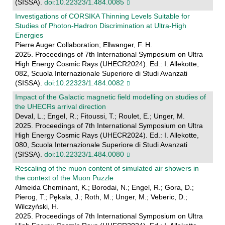
(SISSA).
doi:10.22323/1.484.0085
Investigations of CORSIKA Thinning Levels Suitable for
Studies of Photon-Hadron Discrimination at Ultra-High
Energies
Pierre Auger Collaboration; Ellwanger, F. H.
2025. Proceedings of 7th International Symposium on Ultra
High Energy Cosmic Rays (UHECR2024). Ed.: I. Allekotte,
082, Scuola Internazionale Superiore di Studi Avanzati
(SISSA).
doi:10.22323/1.484.0082
Impact of the Galactic magnetic field modelling on studies of
the UHECRs arrival direction
Deval, L.; Engel, R.; Fitoussi, T.; Roulet, E.; Unger, M.
2025. Proceedings of 7th International Symposium on Ultra
High Energy Cosmic Rays (UHECR2024). Ed.: I. Allekotte,
080, Scuola Internazionale Superiore di Studi Avanzati
(SISSA).
doi:10.22323/1.484.0080
Rescaling of the muon content of simulated air showers in
the context of the Muon Puzzle
Almeida Cheminant, K.; Borodai, N.; Engel, R.; Gora, D.;
Pierog, T.; Pękala, J.; Roth, M.; Unger, M.; Veberic, D.;
Wilczyński, H.
2025. Proceedings of 7th International Symposium on Ultra