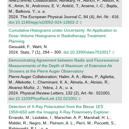
NA61/SHINE Collaboration; Adhikary, H.; Adrich, P.; Allison, K.
K.; Amin, N.; Andronov, E. V.; Antićić, T.; Arsene, I.-C.; Bajda,
M.; Balkova, Y.; u. a.
2024. The European Physical Journal C, 84 (4), Art.-Nr.: 416.
doi:10.1140/epjc/s10052-024-12602-2
Cumulative Histograms under Uncertainty: An Application to
Dose–Volume Histograms in Radiotherapy Treatment
Planning
Gesualdi, F.; Wahl, N.
2024. Stats, 7 (1), 284 – 300.
doi:10.3390/stats7010017
Demonstrating Agreement between Radio and Fluorescence
Measurements of the Depth of Maximum of Extensive Air
Showers at the Pierre Auger Observatory
Pierre Auger Collaboration; Halim, A. A.; Abreu, P.; Aglietta,
M.; Allekotte, I.; Cheminant, K. A.; Almela, A.; Aloisio, R.;
Alvarez-Muñiz, J.; Yebra, J. A.; u. a.
2024. Physical Review Letters, 132 (2), Art.-Nr.: 021001.
doi:10.1103/PhysRevLett.132.021001
Detection of X-Ray Polarization from the Blazar 1ES
1959+650 with the Imaging X-Ray Polarimetry Explorer
Errando, M.; Liodakis, I.; Marscher, A. P.; Marshall, H. L.;
Middei, R.; Negro, M.; Peirson, A. L.; Perri, M.; Puccetti, S.;
Rabinowitz, P. L.; u. a.