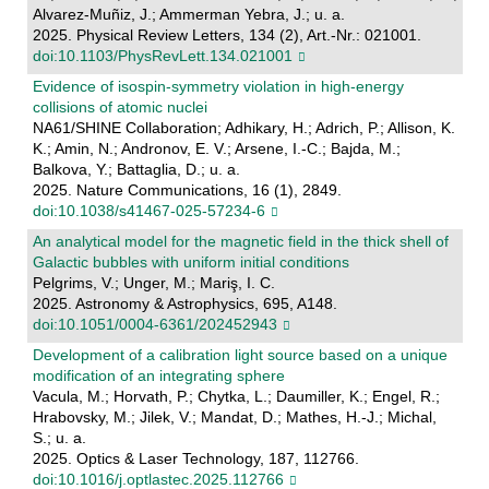
Alvarez-Muñiz, J.; Ammerman Yebra, J.; u. a.
2025. Physical Review Letters, 134 (2), Art.-Nr.: 021001.
doi:10.1103/PhysRevLett.134.021001
Evidence of isospin-symmetry violation in high-energy
collisions of atomic nuclei
NA61/SHINE Collaboration; Adhikary, H.; Adrich, P.; Allison, K.
K.; Amin, N.; Andronov, E. V.; Arsene, I.-C.; Bajda, M.;
Balkova, Y.; Battaglia, D.; u. a.
2025. Nature Communications, 16 (1), 2849.
doi:10.1038/s41467-025-57234-6
An analytical model for the magnetic field in the thick shell of
Galactic bubbles with uniform initial conditions
Pelgrims, V.; Unger, M.; Mariş, I. C.
2025. Astronomy & Astrophysics, 695, A148.
doi:10.1051/0004-6361/202452943
Development of a calibration light source based on a unique
modification of an integrating sphere
Vacula, M.; Horvath, P.; Chytka, L.; Daumiller, K.; Engel, R.;
Hrabovsky, M.; Jilek, V.; Mandat, D.; Mathes, H.-J.; Michal,
S.; u. a.
2025. Optics & Laser Technology, 187, 112766.
doi:10.1016/j.optlastec.2025.112766