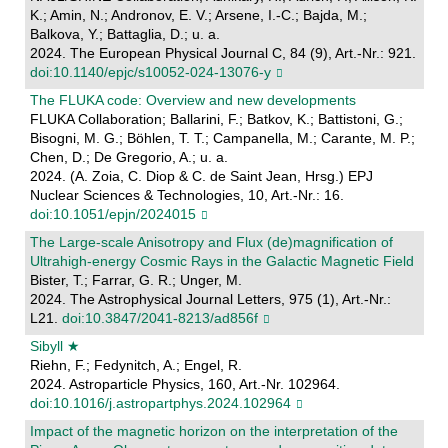
K.; Amin, N.; Andronov, E. V.; Arsene, I.-C.; Bajda, M.;
Balkova, Y.; Battaglia, D.; u. a.
2024. The European Physical Journal C, 84 (9), Art.-Nr.: 921.
doi:10.1140/epjc/s10052-024-13076-y
The FLUKA code: Overview and new developments
FLUKA Collaboration; Ballarini, F.; Batkov, K.; Battistoni, G.;
Bisogni, M. G.; Böhlen, T. T.; Campanella, M.; Carante, M. P.;
Chen, D.; De Gregorio, A.; u. a.
2024. (A. Zoia, C. Diop & C. de Saint Jean, Hrsg.) EPJ
Nuclear Sciences & Technologies, 10, Art.-Nr.: 16.
doi:10.1051/epjn/2024015
The Large-scale Anisotropy and Flux (de)magnification of
Ultrahigh-energy Cosmic Rays in the Galactic Magnetic Field
Bister, T.; Farrar, G. R.; Unger, M.
2024. The Astrophysical Journal Letters, 975 (1), Art.-Nr.:
L21.
doi:10.3847/2041-8213/ad856f
Sibyll ★
Riehn, F.; Fedynitch, A.; Engel, R.
2024. Astroparticle Physics, 160, Art.-Nr. 102964.
doi:10.1016/j.astropartphys.2024.102964
Impact of the magnetic horizon on the interpretation of the