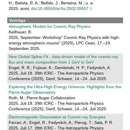
H.; Batista, R. A.; Bellido, J.; Bertaina, M.; u. a.
2025. arxiv.
doi:10.48550/arXiv.2502.05657
Vorträge
Atmospheric Models for Cosmic Ray Physics
Keilhauer, B.
2025, September. Workshop" Cosmic Ray Physics with high-
energy atmospheric muons" (2025), LPC Cean, 17.–19.
September 2025
New Global Spline Fit - data-driven model of the cosmic-ray
flux and mass composition from 1 GeV to GeV
Engel, R. R.; Fujisue, K.; Dembinski, H. P.; Fedynitch, A.
2025, Juli 18. 39th ICRC - The Astroparticle Physics
Conference (2025), Genf, Schweiz, 14.–24. Juli 2025
Exploring the Ultra-High-Energy Universe: Highlights from the
Pierre Auger Observatory
Roth, M.; Pierre Auger Collaboration
2025, Juli 18. 39th ICRC - The Astroparticle Physics
Conference (2025), Genf, Schweiz, 14.–24. Juli 2025
Electromagnetic Dissociation at Cosmic-ray Energies
Ferrari, A.; Engel, R.; Fedynitch, A.; Pierog, T.; Sala, P. R.
2025, Juli 17. 39th ICRC - The Astroparticle Physics