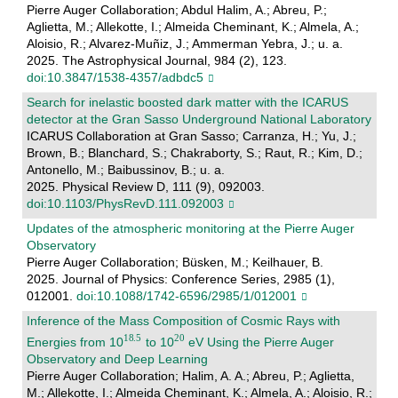
Pierre Auger Collaboration; Abdul Halim, A.; Abreu, P.;
Aglietta, M.; Allekotte, I.; Almeida Cheminant, K.; Almela, A.;
Aloisio, R.; Alvarez-Muñiz, J.; Ammerman Yebra, J.; u. a.
2025. The Astrophysical Journal, 984 (2), 123.
doi:10.3847/1538-4357/adbdc5
Search for inelastic boosted dark matter with the ICARUS
detector at the Gran Sasso Underground National Laboratory
ICARUS Collaboration at Gran Sasso; Carranza, H.; Yu, J.;
Brown, B.; Blanchard, S.; Chakraborty, S.; Raut, R.; Kim, D.;
Antonello, M.; Baibussinov, B.; u. a.
2025. Physical Review D, 111 (9), 092003.
doi:10.1103/PhysRevD.111.092003
Updates of the atmospheric monitoring at the Pierre Auger
Observatory
Pierre Auger Collaboration; Büsken, M.; Keilhauer, B.
2025. Journal of Physics: Conference Series, 2985 (1),
012001.
doi:10.1088/1742-6596/2985/1/012001
Inference of the Mass Composition of Cosmic Rays with
Energies from 10
to 10
eV Using the Pierre Auger
Observatory and Deep Learning
Pierre Auger Collaboration; Halim, A. A.; Abreu, P.; Aglietta,
M.; Allekotte, I.; Almeida Cheminant, K.; Almela, A.; Aloisio, R.;