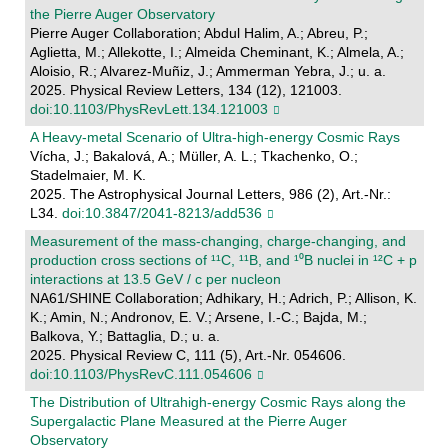
the Pierre Auger Observatory
Pierre Auger Collaboration; Abdul Halim, A.; Abreu, P.;
Aglietta, M.; Allekotte, I.; Almeida Cheminant, K.; Almela, A.;
Aloisio, R.; Alvarez-Muñiz, J.; Ammerman Yebra, J.; u. a.
2025. Physical Review Letters, 134 (12), 121003.
doi:10.1103/PhysRevLett.134.121003
A Heavy-metal Scenario of Ultra-high-energy Cosmic Rays
Vícha, J.; Bakalová, A.; Müller, A. L.; Tkachenko, O.;
Stadelmaier, M. K.
2025. The Astrophysical Journal Letters, 986 (2), Art.-Nr.:
L34.
doi:10.3847/2041-8213/add536
Measurement of the mass-changing, charge-changing, and
production cross sections of ¹¹C, ¹¹B, and ¹⁰B nuclei in ¹²C + p
interactions at 13.5 GeV / c per nucleon
NA61/SHINE Collaboration; Adhikary, H.; Adrich, P.; Allison, K.
K.; Amin, N.; Andronov, E. V.; Arsene, I.-C.; Bajda, M.;
Balkova, Y.; Battaglia, D.; u. a.
2025. Physical Review C, 111 (5), Art.-Nr. 054606.
doi:10.1103/PhysRevC.111.054606
The Distribution of Ultrahigh-energy Cosmic Rays along the
Supergalactic Plane Measured at the Pierre Auger
Observatory