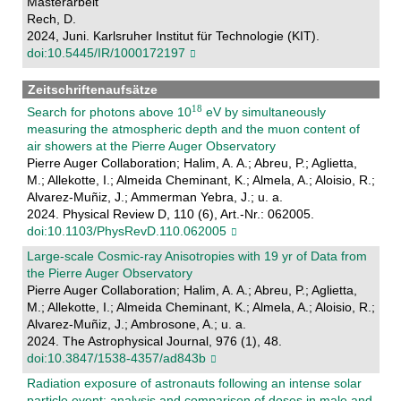
Masterarbeit
Rech, D.
2024, Juni. Karlsruher Institut für Technologie (KIT).
doi:10.5445/IR/1000172197
Zeitschriftenaufsätze
Search for photons above 10
eV by simultaneously
measuring the atmospheric depth and the muon content of
air showers at the Pierre Auger Observatory
Pierre Auger Collaboration; Halim, A. A.; Abreu, P.; Aglietta,
M.; Allekotte, I.; Almeida Cheminant, K.; Almela, A.; Aloisio, R.;
Alvarez-Muñiz, J.; Ammerman Yebra, J.; u. a.
2024. Physical Review D, 110 (6), Art.-Nr.: 062005.
doi:10.1103/PhysRevD.110.062005
Large-scale Cosmic-ray Anisotropies with 19 yr of Data from
the Pierre Auger Observatory
Pierre Auger Collaboration; Halim, A. A.; Abreu, P.; Aglietta,
M.; Allekotte, I.; Almeida Cheminant, K.; Almela, A.; Aloisio, R.;
Alvarez-Muñiz, J.; Ambrosone, A.; u. a.
2024. The Astrophysical Journal, 976 (1), 48.
doi:10.3847/1538-4357/ad843b
Radiation exposure of astronauts following an intense solar
particle event: analysis and comparison of doses in male and