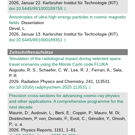
2026, Januar 22. Karlsruher Institut für Technologie (KIT).
doi:10.5445/IR/1000189759
Anisotropies of ultra-high energy particles in cosmic magnetic
fields
. Dissertation
Deval, L.
2026, Januar 13. Karlsruher Institut für Technologie (KIT).
doi:10.5445/IR/1000189351
Zeitschriftenaufsätze
Simulation of the radiological impact during selected space
travel scenarios using the Monte Carlo code FLUKA
Augusto, R. S.; Schaefer, C. W.; Lee, R. J.; Ferrari, A.; Sala,
P. R.
2026. Radiation Physics and Chemistry, 241, 113531.
doi:10.1016/j.radphyschem.2025.113531
Precision cross-sections for advancing cosmic-ray physics
and other applications: A comprehensive programme for the
next decade
Maurin, D.; Audouin, L.; Berti, E.; Coppin, P.; Mauro, M. Di;
Doetinchem, P. von; Donato, F.; Evoli, C.; Génolini, Y.; Ghosh,
P.; u. a.
2026. Physics Reports, 1161, 1–81.