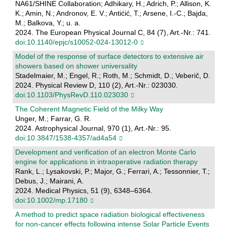
NA61/SHINE Collaboration; Adhikary, H.; Adrich, P.; Allison, K.
K.; Amin, N.; Andronov, E. V.; Antićić, T.; Arsene, I.-C.; Bajda,
M.; Balkova, Y.; u. a.
2024. The European Physical Journal C, 84 (7), Art.-Nr.: 741.
doi:10.1140/epjc/s10052-024-13012-0
Model of the response of surface detectors to extensive air
showers based on shower universality
Stadelmaier, M.; Engel, R.; Roth, M.; Schmidt, D.; Veberič, D.
2024. Physical Review D, 110 (2), Art.-Nr.: 023030.
doi:10.1103/PhysRevD.110.023030
The Coherent Magnetic Field of the Milky Way
Unger, M.; Farrar, G. R.
2024. Astrophysical Journal, 970 (1), Art.-Nr.: 95.
doi:10.3847/1538-4357/ad4a54
Development and verification of an electron Monte Carlo
engine for applications in intraoperative radiation therapy
Rank, L.; Lysakovski, P.; Major, G.; Ferrari, A.; Tessonnier, T.;
Debus, J.; Mairani, A.
2024. Medical Physics, 51 (9), 6348–6364.
doi:10.1002/mp.17180
A method to predict space radiation biological effectiveness
for non-cancer effects following intense Solar Particle Events