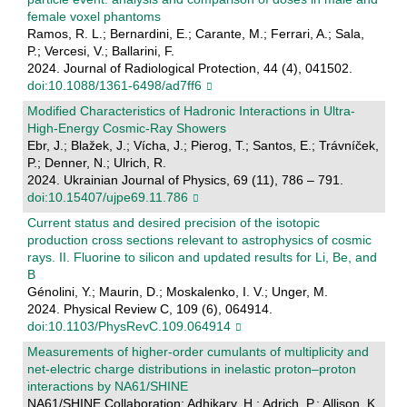
female voxel phantoms
Ramos, R. L.; Bernardini, E.; Carante, M.; Ferrari, A.; Sala,
P.; Vercesi, V.; Ballarini, F.
2024. Journal of Radiological Protection, 44 (4), 041502.
doi:10.1088/1361-6498/ad7ff6
Modified Characteristics of Hadronic Interactions in Ultra-
High-Energy Cosmic-Ray Showers
Ebr, J.; Blažek, J.; Vícha, J.; Pierog, T.; Santos, E.; Trávníček,
P.; Denner, N.; Ulrich, R.
2024. Ukrainian Journal of Physics, 69 (11), 786 – 791.
doi:10.15407/ujpe69.11.786
Current status and desired precision of the isotopic
production cross sections relevant to astrophysics of cosmic
rays. II. Fluorine to silicon and updated results for Li, Be, and
B
Génolini, Y.; Maurin, D.; Moskalenko, I. V.; Unger, M.
2024. Physical Review C, 109 (6), 064914.
doi:10.1103/PhysRevC.109.064914
Measurements of higher-order cumulants of multiplicity and
net-electric charge distributions in inelastic proton–proton
interactions by NA61/SHINE
NA61/SHINE Collaboration; Adhikary, H.; Adrich, P.; Allison, K.