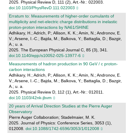
2025. Physical Review D, 111 (2), Art.-Nr.: 022003.
doi:10.1103/PhysRevD.111.022003
Erratum to: Measurements of higher-order cumulants of
multiplicity and net-electric charge distributions in inelastic
proton-proton interactions by NA61/SHINE
Adhikary, H.; Adrich, P.; Allison, K. K.; Amin, N.; Andronov, E.
V.; Arsene, I.-C.; Bajda, M.; Balkova, Y.; Battaglia, D.; Bazgir,
A.; u. a.
2025. The European Physical Journal C, 85 (3), 341.
doi:10.1140/epjc/s10052-025-13977-6
Measurements of hadron production in 90 GeV / c proton-
carbon interactions
Adhikary, H.; Adrich, P.; Allison, K. K.; Amin, N.; Andronov, E.
V.; Arsene, I.-C.; Bajda, M.; Balkova, Y.; Battaglia, D.; Bazgir,
A.; u. a.
2025. Physical Review D, 112 (1), Art.-Nr.: 012011.
doi:10.1103/42nk-jbvm
20 years of Arrival Direction Studies at the Pierre Auger
Observatory
Pierre Auger Collaboration; Stadelmaier, M. K.
2025. Journal of Physics: Conference Series, 3053 (1),
012008.
doi:10.1088/1742-6596/3053/1/012008